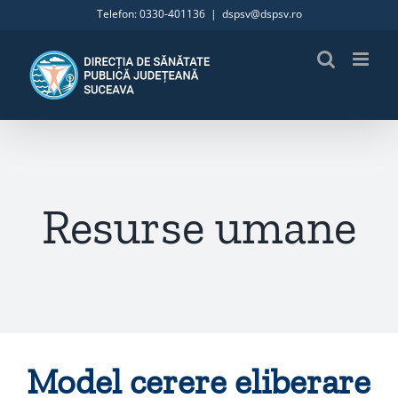
Skip
Telefon: 0330-401136
|
dspsv@dspsv.ro
to
content
Resurse umane
Model cerere eliberare