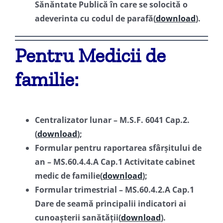
Sănăntate Publică în care se solocită o
adeverinta cu codul de parafă(
download
).
Pentru Medicii de
familie:
Centralizator lunar – M.S.F. 6041 Cap.2.
(
download
);
Formular pentru raportarea sfârșitului de
an – MS.60.4.4.A Cap.1 Activitate cabinet
medic de familie(
download
);
Formular trimestrial – MS.60.4.2.A Cap.1
Dare de seamă principalii indicatori ai
cunoașterii sanătății(
download
).