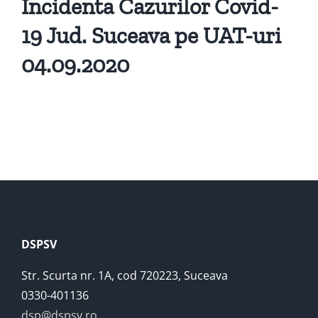
Incidenta Cazurilor Covid-
19 Jud. Suceava pe UAT-uri
04.09.2020
DSPSV
Str. Scurta nr. 1A, cod 720223, Suceava
0330-401136
dsp@dspsv.ro