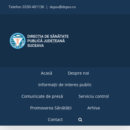
Skip
Telefon: 0330-401136
|
dspsv@dspsv.ro
to
content
Acasă
Despre noi
Informații de interes public
Comunicate de presă
Serviciu control
Promovarea Sănătății
Arhiva
Contact