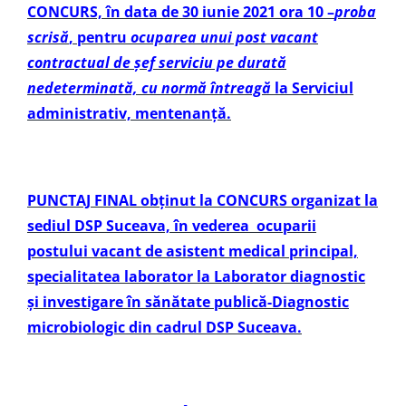
CONCURS, în data de 30 iunie 2021 ora 10 –
proba
scrisă
, pentru
ocuparea unui post vacant
contractual de șef serviciu pe durată
nedeterminată, cu normă întreagă
la Serviciul
administrativ, mentenanță.
PUNCTAJ FINAL obţinut la CONCURS organizat la
sediul DSP Suceava, în vederea ocuparii
postului vacant de asistent medical principal,
specialitatea laborator la Laborator diagnostic
și investigare în sănătate publică-Diagnostic
microbiologic din cadrul DSP Suceava.