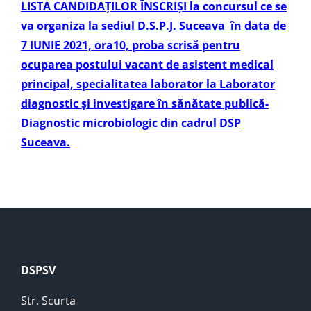
LISTA CANDIDAŢILOR ÎNSCRIŞI
la concursul ce se
va organiza la sediul D.S.P.J. Suceava în data de
7 IUNIE 2021, ora10, proba scrisă pentru
ocuparea postului vacant de asistent medical
principal, specialitatea laborator la Laborator
diagnostic și investigare în sănătate publică-
Diagnostic microbiologic din cadrul DSP
Suceava.
DSPSV
Str. Scurta