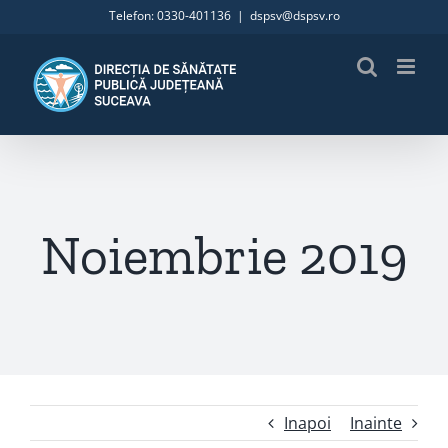
Skip
Telefon: 0330-401136
|
dspsv@dspsv.ro
to
content
Noiembrie 2019
Inapoi
Inainte