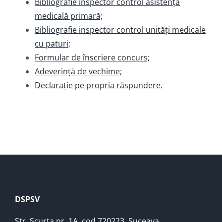
Bibliografie inspector control asistență
medicală primară;
Bibliografie inspector control unități medicale
cu paturi;
Formular de înscriere concurs;
Adeverință de vechime;
Declarație pe propria răspundere.
DSPSV
Str. Scurta nr. 1A, cod 720223, Suceava